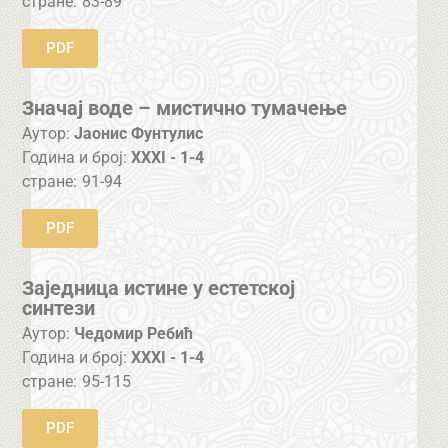
стране:
83-89
PDF
Значај воде – мистично тумачење
Аутор:
Јаонис Фунтулис
Година и број:
XXXI - 1-4
стране:
91-94
PDF
Заједница истине у естетској
синтези
Аутор:
Чедомир Ребић
Година и број:
XXXI - 1-4
стране:
95-115
PDF