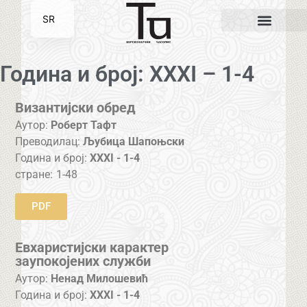
SR
EN
Година и број: XXXI – 1-4
Византијски обред
Аутор:
Роберт Тафт
Преводилац:
Љубица Шапоњски
Година и број:
XXXI - 1-4
стране:
1-48
PDF
Евхаристијски карактер
заупокојених служби
Аутор:
Ненад Милошевић
Година и број:
XXXI - 1-4