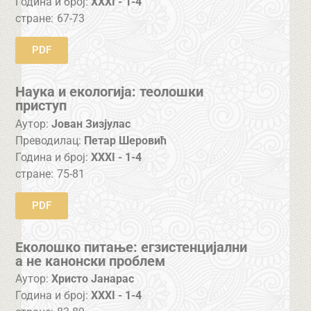
Година и број:
XXXI - 1-4
стране:
67-73
PDF
Наука и екологија: теолошки
приступ
Аутор:
Јован Зизјулас
Преводилац:
Петар Шеровић
Година и број:
XXXI - 1-4
стране:
75-81
PDF
Еколошко питање: егзистенцијални
а не канонски проблем
Аутор:
Христо Јанарас
Година и број:
XXXI - 1-4