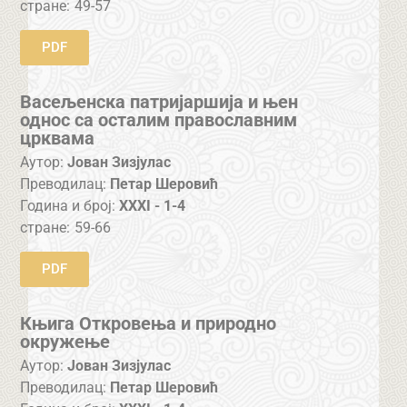
стране:
49-57
PDF
Васељенска патријаршија и њен
однос са осталим православним
црквама
Аутор:
Јован Зизјулас
Преводилац:
Петар Шеровић
Година и број:
XXXI - 1-4
стране:
59-66
PDF
Књига Откровења и природно
окружење
Аутор:
Јован Зизјулас
Преводилац:
Петар Шеровић