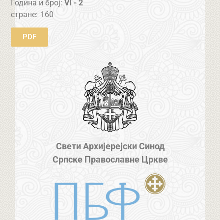
Година и број:
VI - 2
стране:
160
PDF
Свети Архијерејски Синод
Српске Православне Цркве