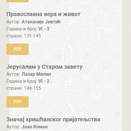
Православна вера и живот
Аутор:
Атанасије Јевтић
Година и број:
VI - 2
стране:
131-145
PDF
Јерусалим у Старом завету
Аутор:
Лазар Милин
Година и број:
VI - 2
стране:
146-155
PDF
Значај хришћанског пријатељства
Аутор:
Јоан Коман