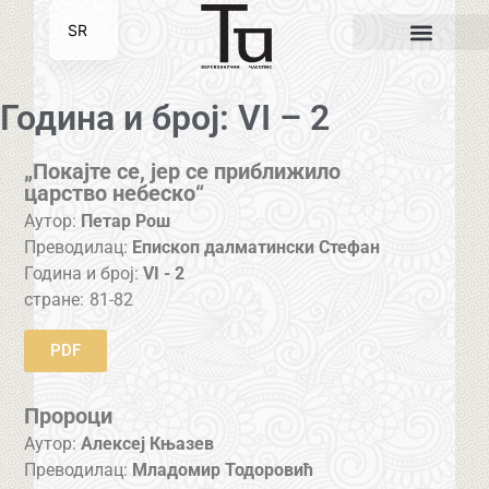
SR
EN
Година и број: VI – 2
„Покајте се, јер се приближило
царство небеско“
Аутор:
Петар Рош
Преводилац:
Епископ далматински Стефан
Година и број:
VI - 2
стране:
81-82
PDF
Пророци
Аутор:
Алексеј Књазев
Преводилац:
Младомир Тодоровић