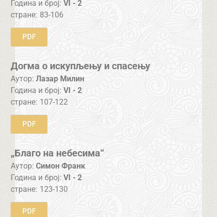
Година и број:
VI - 2
стране:
83-106
PDF
Догма о искупљењу и спасењу
Аутор:
Лазар Милин
Година и број:
VI - 2
стране:
107-122
PDF
„Благо на небесима“
Аутор:
Симон Франк
Година и број:
VI - 2
стране:
123-130
PDF