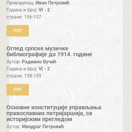
Преводилац:
Иван Петровић
Година и број:
VI - 2
стране:
156-157
PDF
Оглед српске музичке
библиографије до 1914. године
Аутор:
Радмило Вучић
Година и број:
VI - 2
стране:
158-159
PDF
Основне конституције управљања
православних патријаршија, са
историјским прегледом
Аутор:
Миодраг Петровић