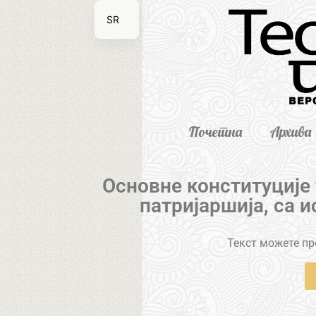
SR
EN
Почетна
Архива
Основне конституције
патријаршија, са 
Текст можете пре