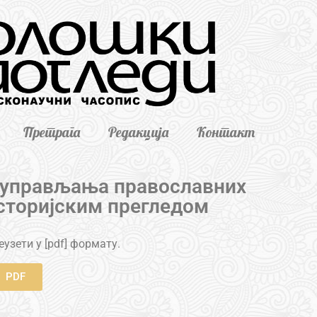
Претрага
Редакција
Контакт
 управљања православних
историјским прегледом
узети у [pdf] формату.
PDF