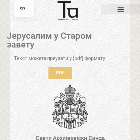
SR
EN
Јерусалим у Старом
завету
Текст можете преузети у [pdf] формату.
PDF
Свети Архијерејски Синод