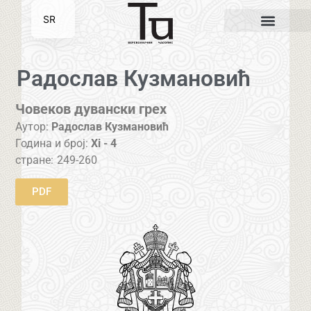
SR
EN
Радослав Кузмановић
Човеков дувански грех
Аутор:
Радослав Кузмановић
Година и број:
Xi - 4
стране:
249-260
PDF