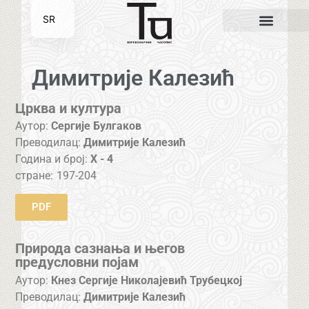
SR
EN
Димитрије Калезић
Црква и култура
Аутор:
Сергије Булгаков
Преводилац:
Димитрије Калезић
Година и број:
X - 4
стране:
197-204
PDF
Природа сазнања и његов
предусловни појам
Аутор:
Кнез Сергије Николајевић Трубецкој
Преводилац:
Димитрије Калезић