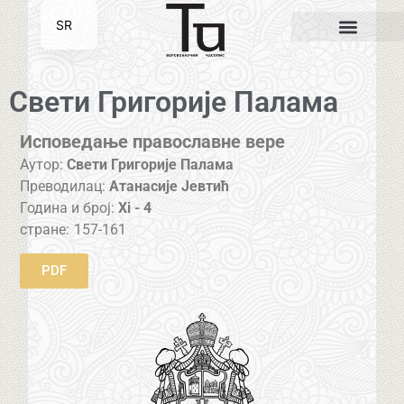
SR
EN
Свети Григорије Палама
Исповедање православне вере
Аутор:
Свети Григорије Палама
Преводилац:
Атанасије Јевтић
Година и број:
Xi - 4
стране:
157-161
PDF