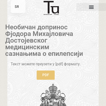
SR
EN
Необичан допринос
Фјодора Михајловича
Достојевског
медицинским
сазнањима о епилепсији
Текст можете преузети у [pdf] формату.
PDF