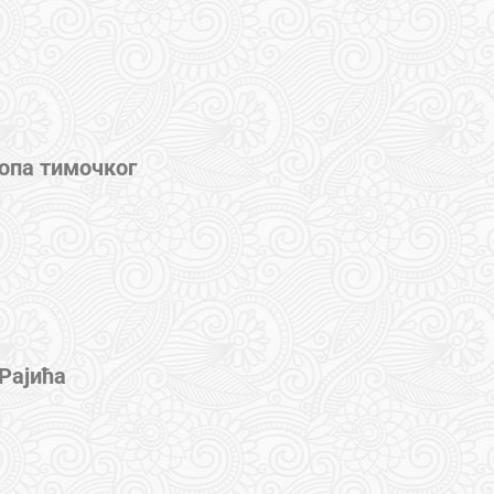
копа тимочког
 Рајића