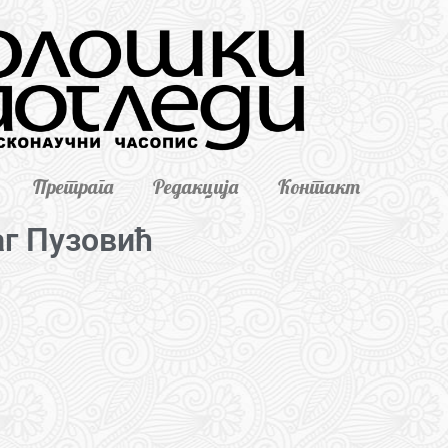
Претрага
Редакција
Контакт
г Пузовић