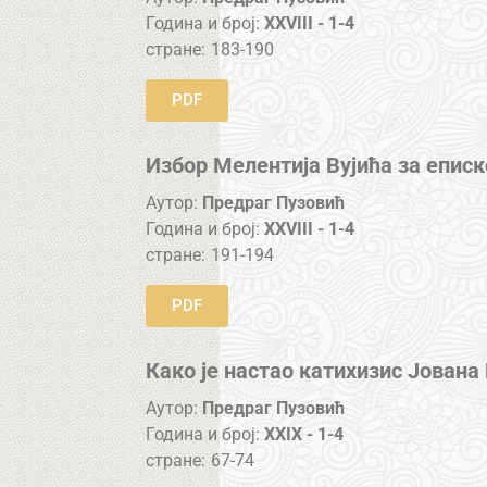
Година и број:
XXVIII - 1-4
стране:
183-190
PDF
Избор Мелентија Вујића за епис
Аутор:
Предраг Пузовић
Година и број:
XXVIII - 1-4
стране:
191-194
PDF
Како је настао катихизис Јована
Аутор:
Предраг Пузовић
Година и број:
XXIX - 1-4
стране:
67-74