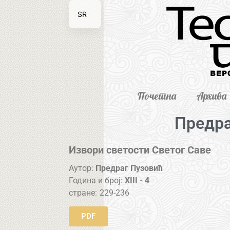
SR
EN
Почетна
Архива
Предра
Извори светости Светог Саве
Аутор:
Предраг Пузовић
Година и број:
XIII - 4
стране:
229-236
PDF