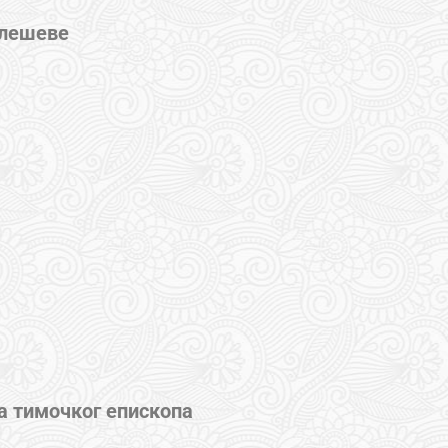
илешеве
а тимочког епископа