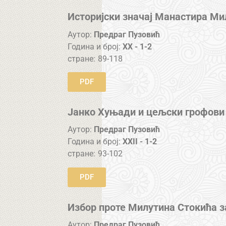
Историјски значај Манастира М
Аутор:
Предраг Пузовић
Година и број:
XX - 1-2
стране:
89-118
PDF
Јанко Хуњади и цељски грофови
Аутор:
Предраг Пузовић
Година и број:
XXII - 1-2
стране:
93-102
PDF
Избор проте Милутина Стокића з
Аутор:
Предраг Пузовић