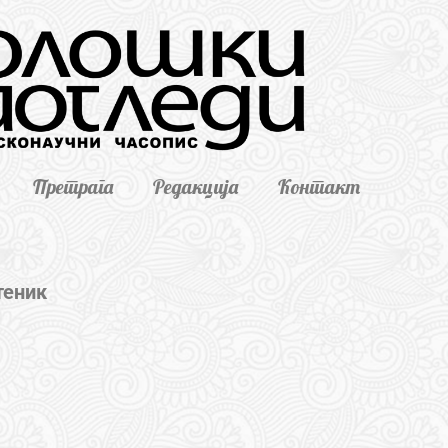
Претрага
Редакција
Контакт
теник