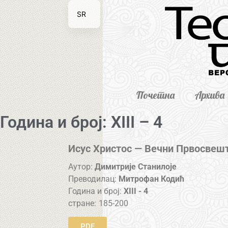
SR
EN
Почетна
Архива
Година и број: XIII – 4
Исус Христос — Вечни Првосвеш
Аутор:
Димитрије Станилоје
Преводилац:
Митрофан Кодић
Година и број:
XIII - 4
стране:
185-200
PDF