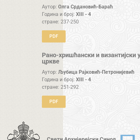
Аутор:
Олга Срдановић-Бараћ
Година и број:
XIII - 4
стране:
237-250
PDF
Рано-хришћански и византијски у
цркве
Аутор:
Љубица Рајковић-Петронијевић
Година и број:
XIII - 4
стране:
251-292
PDF
Свети Архијерејски Синод