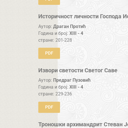
Историчност личности Господа И
Аутор:
Драган Протић
Година и број:
XIII - 4
стране:
201-228
PDF
Извори светости Светог Саве
Аутор:
Предраг Пузовић
Година и број:
XIII - 4
стране:
229-236
PDF
Троношки архимандрит Стеван Ј