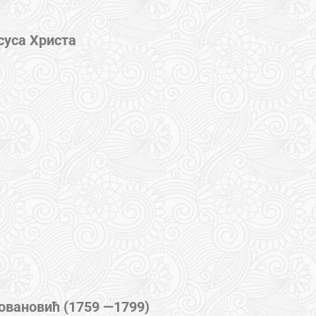
суса Христа
овановић (1759 —1799)