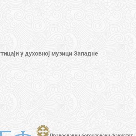
тицаји у духовној музици Западне
Православни богословски факултет