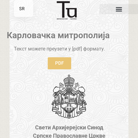
SR
EN
Карловачка митрополија
Текст можете преузети у [pdf] формату.
PDF
Свети Архијерејски Синод
Српске Православне Цркве