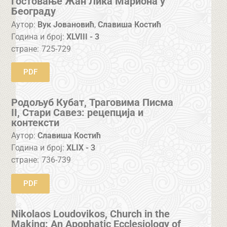
Гостовање Жан Ликa Мариона у
Београду
Аутор:
Вук Јовановић
,
Славиша Костић
Година и број:
XLVIII - 3
стране:
725-729
PDF
Родољуб Кубат, Траговима Писма
II, Стари Савез: рецепција и
контексти
Аутор:
Славиша Костић
Година и број:
XLIX - 3
стране:
736-739
PDF
Nikolaos Loudovikos, Church in the
Making: An Apophatic Ecclesiology of