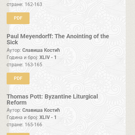
стране:
162-163
PDF
Paul Meyendorff: The Anointing of the
Sick
Аутор:
Славиша Костић
Година и број:
XLIV - 1
стране:
163-165
PDF
Thomas Pott: Byzantine Liturgical
Reform
Аутор:
Славиша Костић
Година и број:
XLIV - 1
стране:
165-166