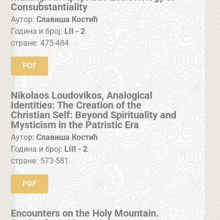
Consubstantiality
Аутор:
Славиша Костић
Година и број:
LII - 2
стране:
475-484
PDF
Nikolaos Loudovikos, Analogical
Identities: The Creation of the
Christian Self: Beyond Spirituality and
Mysticism in the Patristic Era
Аутор:
Славиша Костић
Година и број:
LIII - 2
стране:
573-581
PDF
Encounters on the Holy Mountain.