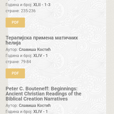
Година и број:
XLII - 1-3
стране:
235-236
PDF
Терапијска примена матичних
ћелија
Аутор:
Славиша Костић
Година и број:
XLIV - 1
стране:
79-84
PDF
Peter C. Bouteneff: Beginnings:
Ancient Christian Readings of the
Biblical Creation Narratives
Аутор:
Славиша Костић
Година и број:
XLIV - 1