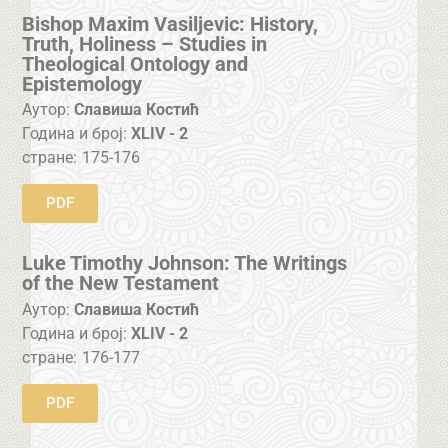
Bishop Maxim Vasiljevic: History,
Truth, Holiness – Studies in
Theological Ontology and
Epistemology
Аутор:
Славиша Костић
Година и број:
XLIV - 2
стране:
175-176
PDF
Luke Timothy Johnson: The Writings
of the New Testament
Аутор:
Славиша Костић
Година и број:
XLIV - 2
стране:
176-177
PDF