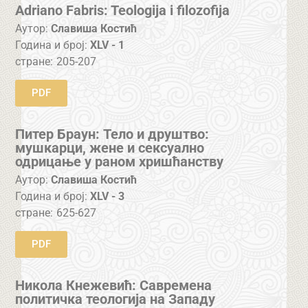
Adriano Fabris: Teologija i filozofija
Аутор:
Славиша Костић
Година и број:
XLV - 1
стране:
205-207
PDF
Питер Браун: Тело и друштво:
мушкарци, жене и сексуално
одрицање у раном хришћанству
Аутор:
Славиша Костић
Година и број:
XLV - 3
стране:
625-627
PDF
Никола Кнежевић: Савремена
политичка теологија на Западу