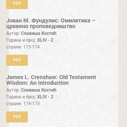
PDF
Јован М. Фундулис: Омилитика –
црквено проповедништво
Аутор:
Славиша Костић
Година и број:
XLIV - 2
стране:
173-174
PDF
James L. Crenshaw: Old Testament
Wisdom: An Introduction
Аутор:
Славиша Костић
Година и број:
XLIV - 2
стране:
174-175
PDF