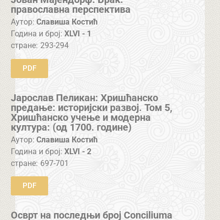
православна перспектива
Аутор:
Славиша Костић
Година и број:
XLVI - 1
стране:
293-294
PDF
Јарослав Пеликан: Хришћанско
предање: историјски развој. Том 5,
Хришћанско учење и модерна
култура: (од 1700. године)
Аутор:
Славиша Костић
Година и број:
XLVI - 2
стране:
697-701
PDF
Осврт на последњи број Conciliuma