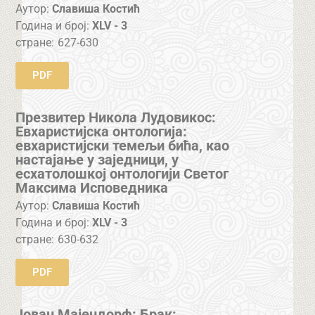
Аутор:
Славиша Костић
Година и број:
XLV - 3
стране:
627-630
PDF
Презвитер Никола Лудовикос:
Евхаристијска онтологија:
евхаристијски темељи бића, као
настајање у заједници, у
есхатолошкој онтологији Светог
Максима Исповедника
Аутор:
Славиша Костић
Година и број:
XLV - 3
стране:
630-632
PDF
Јован Мајендорф: Брак: