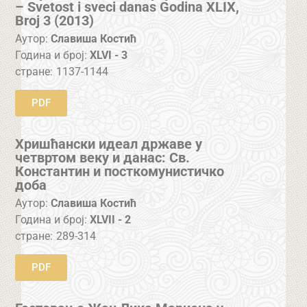
– Svetost i sveci danas Godina XLIX,
Broj 3 (2013)
Аутор:
Славиша Костић
Година и број:
XLVI - 3
стране:
1137-1144
PDF
Хришћански идеал државе у
четвртом веку и данас: Св.
Константин и посткомунистичко
доба
Аутор:
Славиша Костић
Година и број:
XLVII - 2
стране:
289-314
PDF