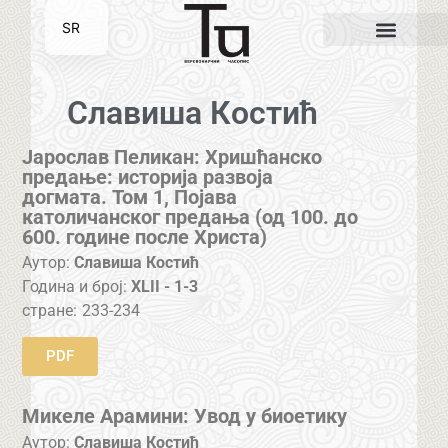
SR
EN
Славиша Костић
Јарослав Пеликан: Хришћанско
предање: историја развоја
догмата. Том 1, Појава
католичанског предања (од 100. до
600. године после Христа)
Аутор:
Славиша Костић
Година и број:
XLII - 1-3
стране:
233-234
PDF
Микеле Арамини: Увод у биоетику
Аутор:
Славиша Костић