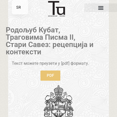
SR
EN
Родољуб Кубат,
Траговима Писма II,
Стари Савез: рецепција и
контексти
Текст можете преузети у [pdf] формату.
PDF