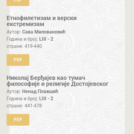
PDF
Етнофилетизам и верски
екстремизам
Аутор:
Сава Миловановић
Година и број:
LIII - 2
стране:
419-440
PDF
Николај Берђајев као тумач
философије и религије Достојевског
Аутор:
Ненад Плавшић
Година и број:
LIII - 2
стране:
441-478
PDF