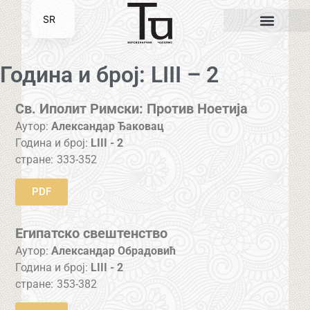
SR
EN
Година и број: LIII – 2
Св. Иполит Римски: Против Ноетија
Аутор:
Александар Ђаковац
Година и број:
LIII - 2
стране:
333-352
PDF
Египатско свештенство
Аутор:
Александар Обрадовић
Година и број:
LIII - 2
стране:
353-382