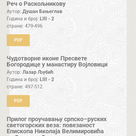
Реч о Раскољникову
Аутор:
Душан Бањеглав
Година и број:
LIII - 2
стране:
479-496
PDF
Чудотворне иконе Пресвете
Богородице у манастиру Војловици
Аутор:
Лазар Љубић
Година и број:
LIII - 2
стране:
497-512
PDF
Прилог проучавању српско–руских
светогорских веза: повезаност
Епископа Николаја Велимировића