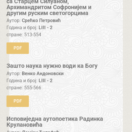
са Старцем Силуаном,
Архимандритом Софронијем и
другим руским светогорцима
Аутор:
Срећко Петровић
Година и број:
LIII - 2
стране:
513-554
PDF
Зашто наука нужно води ка Богу
Аутор:
Венко Андоновски
Година и број:
LIII - 2
стране:
555-566
PDF
Исповиједна аутопоетика Радинка
Крулановића