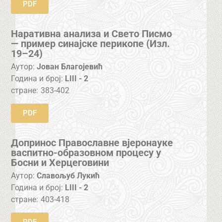
PDF
Наративна анализа и Свето Писмо
— пример синајске перикопе (Изл.
19–24)
Аутор:
Јован Благојевић
Година и број:
LIII - 2
стране:
383-402
PDF
Допринос Православне вјеронауке
васпитно-образовном процесу у
Босни и Херцеговини
Аутор:
Славољуб Лукић
Година и број:
LIII - 2
стране:
403-418