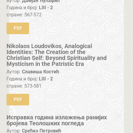
Аутор:
Дамјан Ћулафић
Година и број:
LIII - 2
стране:
567-572
PDF
Nikolaos Loudovikos, Analogical
Identities: The Creation of the
Christian Self: Beyond Spirituality and
Mysticism in the Patristic Era
Аутор:
Славиша Костић
Година и број:
LIII - 2
стране:
573-581
PDF
Исправка година излажења ранијих
бројева Теолошких погледа
Аутор:
Срећко Петровић