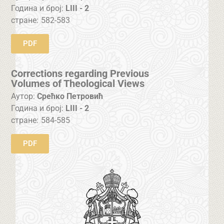
Година и број:
LIII - 2
стране:
582-583
PDF
Corrections regarding Previous
Volumes of Theological Views
Аутор:
Срећко Петровић
Година и број:
LIII - 2
стране:
584-585
PDF