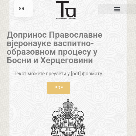
SR
EN
Допринос Православне
вјеронауке васпитно-
образовном процесу у
Босни и Херцеговини
Текст можете преузети у [pdf] формату.
PDF