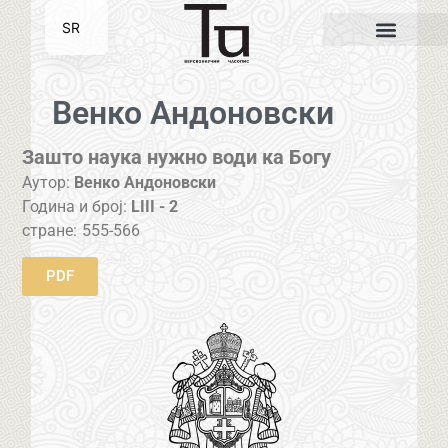
SR
EN
Венко Андоновски
Зашто наука нужно води ка Богу
Аутор:
Венко Андоновски
Година и број:
LIII - 2
стране:
555-566
PDF