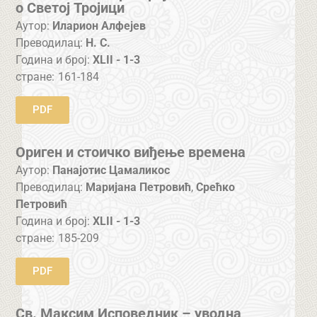
о Светој Тројици
Аутор:
Иларион Алфејев
Преводилац:
Н. С.
Година и број:
XLII - 1-3
стране:
161-184
PDF
Ориген и стоичко виђење времена
Аутор:
Панајотис Цамаликос
Преводилац:
Маријана Петровић
,
Срећко
Петровић
Година и број:
XLII - 1-3
стране:
185-209
PDF
Св. Максим Исповедник – уводна