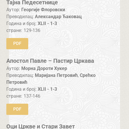
Тајна Педесетнице
Аутор:
Георгије Флоровски
Преводилац:
Александар Ђаковац
Година и број:
XLII - 1-3
стране:
129-136
PDF
Апостол Павле – Пастир Цркава
Аутор:
Морна Дороти Хукер
Преводилац:
Маријана Петровић
,
Срећко
Петровић
Година и број:
XLII - 1-3
стране:
137-146
PDF
Оци Цркве и Стари Завет