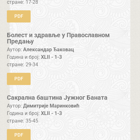
стране:
17-28
PDF
Болест и здравље у Православном
Предању
Аутор:
Александар Ђаковац
Година и број:
XLII - 1-3
стране:
29-34
PDF
Сакрална баштина Јужног Баната
Аутор:
Димитрије Маринковић
Година и број:
XLII - 1-3
стране:
35-45
PDF