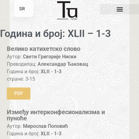
SR
EN
Година и број: XLII – 1-3
Велико катихетско слово
Аутор:
Свети Григорије Ниски
Преводилац:
Александар Ђаковац
Година и број:
XLII - 1-3
стране:
3-15
PDF
Између интерконфесионализма и
пуноће
Аутор:
Мирослав Поповић
Година и број:
XLII - 1-3