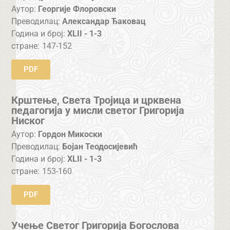
Аутор:
Георгије Флоровски
Преводилац:
Александар Ђаковац
Година и број:
XLII - 1-3
стране:
147-152
PDF
Крштење, Света Тројица и црквена
педагогија у мисли светог Григорија
Ниског
Аутор:
Гордон Микоски
Преводилац:
Бојан Теодосијевић
Година и број:
XLII - 1-3
стране:
153-160
PDF
Учење Светог Григорија Богослова