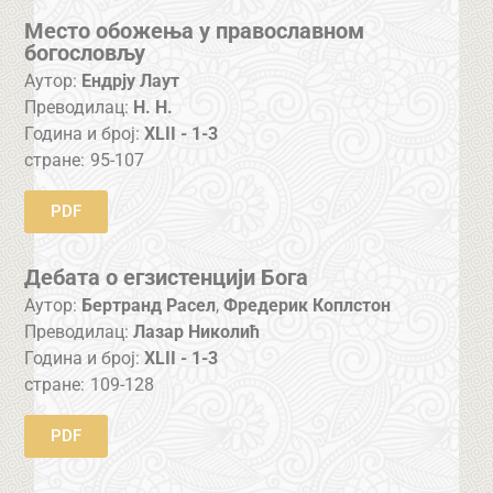
Место обожења у православном
богословљу
Аутор:
Ендрју Лаут
Преводилац:
Н. Н.
Година и број:
XLII - 1-3
стране:
95-107
PDF
Дебата о егзистенцији Бога
Аутор:
Бертранд Расел
,
Фредерик Коплстон
Преводилац:
Лазар Николић
Година и број:
XLII - 1-3
стране:
109-128
PDF