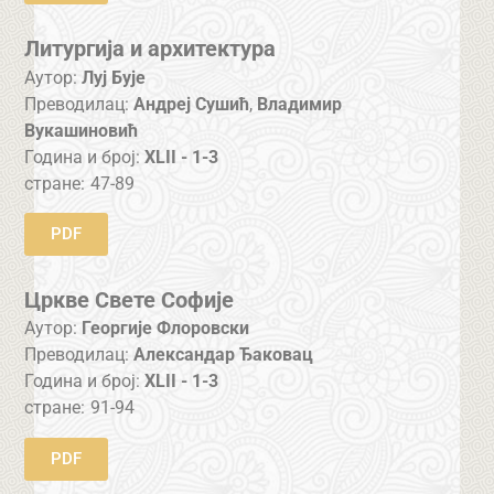
Литургија и архитектура
Аутор:
Луј Бује
Преводилац:
Андреј Сушић
,
Владимир
Вукашиновић
Година и број:
XLII - 1-3
стране:
47-89
PDF
Цркве Свете Софије
Аутор:
Георгије Флоровски
Преводилац:
Александар Ђаковац
Година и број:
XLII - 1-3
стране:
91-94
PDF