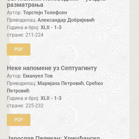
разматрања
Аутор:
Торстејн Толефсен
Преводилац:
Александар Добријевић
Година и број:
XLII - 1-3
стране:
211-224
PDF
Неке напомене уз Септуагинту
Аутор:
Емануел Тов
Преводилац:
Маријана Петровић
,
Срећко
Петровић
Година и број:
XLII - 1-3
стране:
225-232
PDF
Јарослав Пеликан: Хришћанско