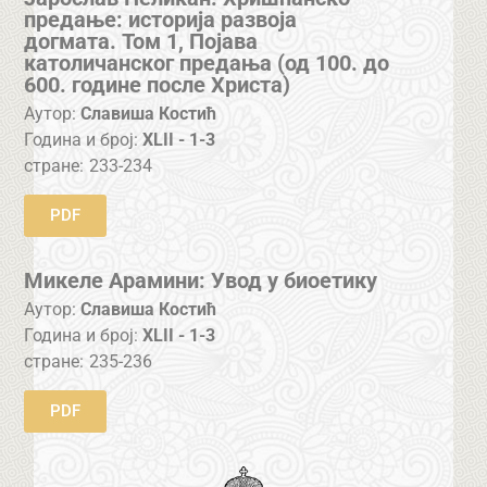
предање: историја развоја
догмата. Том 1, Појава
католичанског предања (од 100. до
600. године после Христа)
Аутор:
Славиша Костић
Година и број:
XLII - 1-3
стране:
233-234
PDF
Микеле Арамини: Увод у биоетику
Аутор:
Славиша Костић
Година и број:
XLII - 1-3
стране:
235-236
PDF