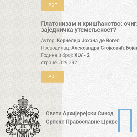
PDF
Платонизам и хришћанство: очиг
заједничка утемељеност?
Аутор:
Корнелија Јохана де Вогел
Преводилац:
Александра Стојковић
,
Боја
Година и број:
XLV - 2
стране:
329-392
PDF
Свети Архијерејски Синод
Српске Православне Цркве