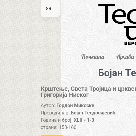
SR
EN
Почетна
Архива
Бојан Т
Крштење, Света Тројица и црквен
Григорија Ниског
Аутор:
Гордон Микоски
Преводилац:
Бојан Теодосијевић
Година и број:
XLII - 1-3
стране:
153-160