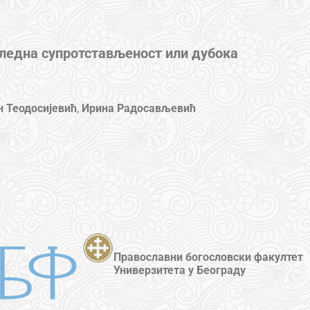
ледна супротстављеност или дубока
н Теодосијевић
,
Ирина Радосављевић
Православни богословски факултет
Универзитета у Београду