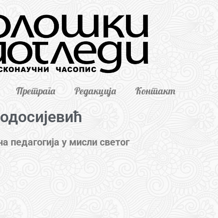
Претрага
Редакција
Контакт
еодосијевић
а педагогија у мисли светог