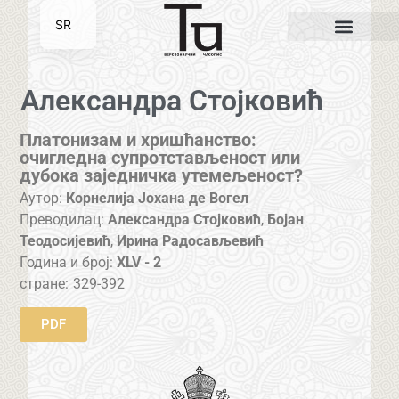
SR
EN
Александра Стојковић
Платонизам и хришћанство:
очигледна супротстављеност или
дубока заједничка утемељеност?
Аутор:
Корнелија Јохана де Вогел
Преводилац:
Александра Стојковић
,
Бојан
Теодосијевић
,
Ирина Радосављевић
Година и број:
XLV - 2
стране:
329-392
PDF