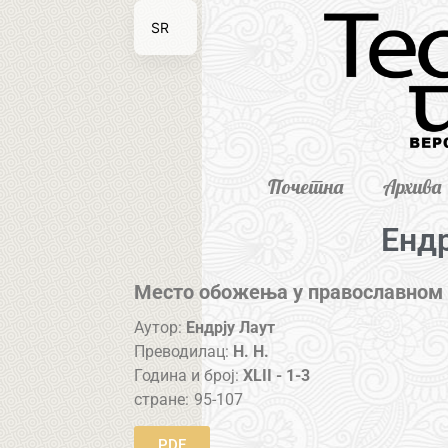
SR
EN
Почетна
Архива
Ендр
Место обожења у православном
Аутор:
Ендрју Лаут
Преводилац:
Н. Н.
Година и број:
XLII - 1-3
стране:
95-107
PDF