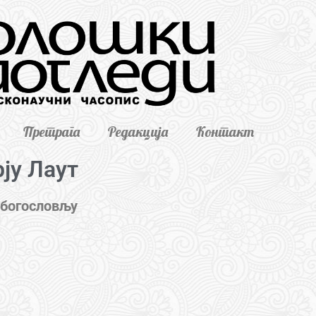
Претрага
Редакција
Контакт
ју Лаут
 богословљу