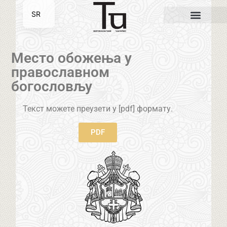
SR
EN
Место обожења у
православном
богословљу
Текст можете преузети у [pdf] формату.
PDF