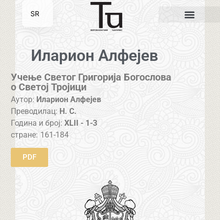
SR
EN
Иларион Алфејев
Учење Светог Григорија Богослова
о Светој Тројици
Аутор:
Иларион Алфејев
Преводилац:
Н. С.
Година и број:
XLII - 1-3
стране:
161-184
PDF