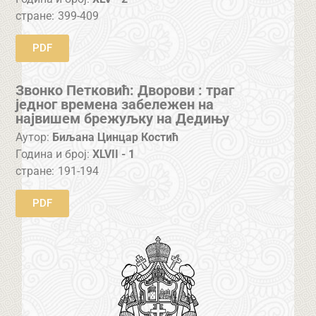
стране:
399-409
PDF
Звонко Петковић: Дворови : траг
једног времена забележен на
највишем брежуљку на Дедињу
Аутор:
Биљана Цинцар Костић
Година и број:
XLVII - 1
стране:
191-194
PDF