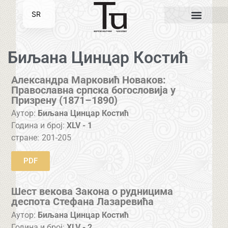
SR
EN
Биљана Цинцар Костић
Александра Марковић Новаков:
Православна српска богословија у
Призрену (1871–1890)
Аутор:
Биљана Цинцар Костић
Година и број:
XLV - 1
стране:
201-205
PDF
Шест векова Закона о рудницима
деспота Стефана Лазаревића
Аутор:
Биљана Цинцар Костић
Година и број:
XLV - 2