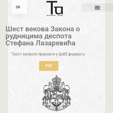
SR
EN
Шест векова Закона о
рудницима деспота
Стефана Лазаревића
Текст можете преузети у [pdf] формату.
PDF