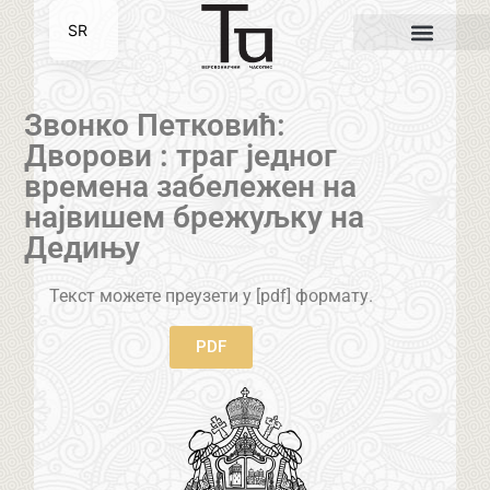
SR
EN
Звонко Петковић:
Дворови : траг једног
времена забележен на
највишем брежуљку на
Дедињу
Текст можете преузети у [pdf] формату.
PDF