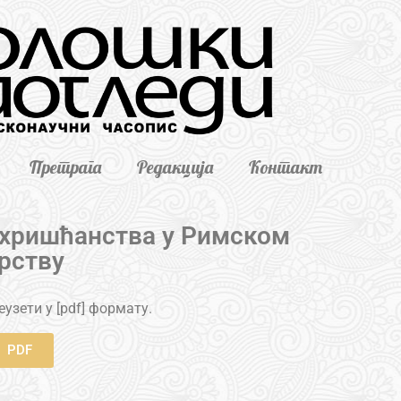
Претрага
Редакција
Контакт
а хришћанства у Римском
рству
узети у [pdf] формату.
PDF