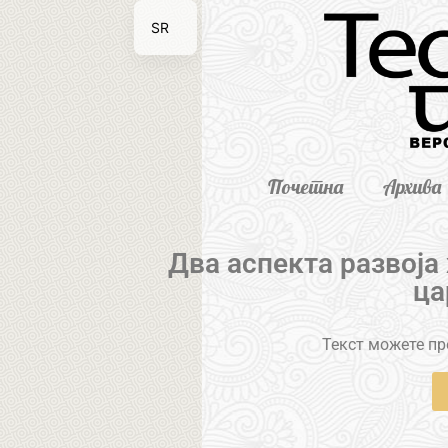
SR
EN
Почетна
Архива
Два аспекта развој
ца
Текст можете пре