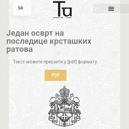
SR
EN
Један осврт на
последице крсташких
ратова
Текст можете преузети у [pdf] формату.
PDF