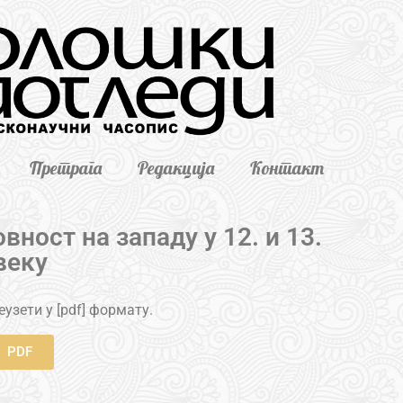
Претрага
Редакција
Контакт
ност на западу у 12. и 13.
веку
узети у [pdf] формату.
PDF