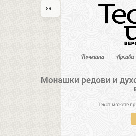
SR
EN
Почетна
Архива
Mонашки редови и духов
Текст можете пре