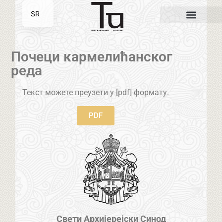
SR
EN
Почеци кармелићанског
реда
Текст можете преузети у [pdf] формату.
PDF
Свети Архијерејски Синод