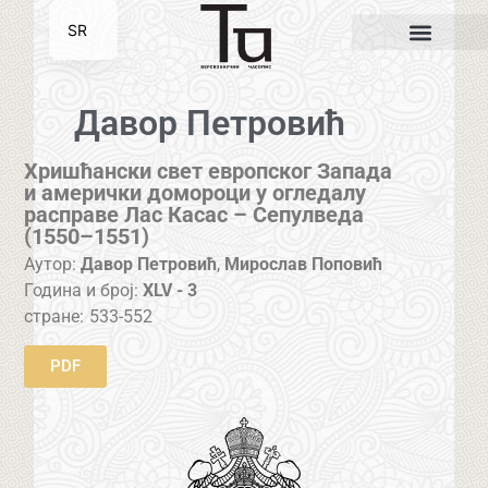
SR
EN
Давор Петровић
Хришћански свет европског Запада
и амерички домороци у огледалу
расправе Лас Касас – Сепулведа
(1550–1551)
Аутор:
Давор Петровић
,
Мирослав Поповић
Година и број:
XLV - 3
стране:
533-552
PDF