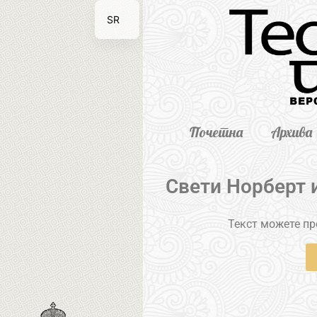
SR
EN
Почетна
Архива
Свети Норберт 
Текст можете пре