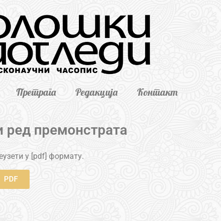
Претрага
Редакција
Контакт
и ред премонстрата
узети у [pdf] формату.
PDF