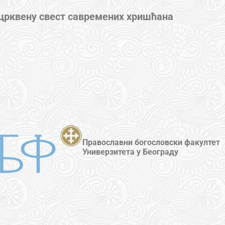
 црквену свест савремених хришћана
Православни богословски факултет
Универзитета у Београду