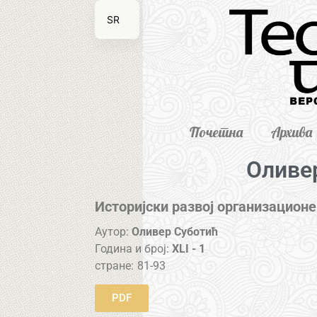
SR
EN
Почетна
Архива
Оливе
Историјски развој организацион
Аутор:
Оливер Суботић
Година и број:
XLI - 1
стране:
81-93
PDF