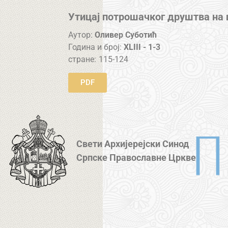
Утицај потрошачког друштва на
Аутор:
Оливер Суботић
Година и број:
XLIII - 1-3
стране:
115-124
PDF
Свети Архијерејски Синод
Српске Православне Цркве