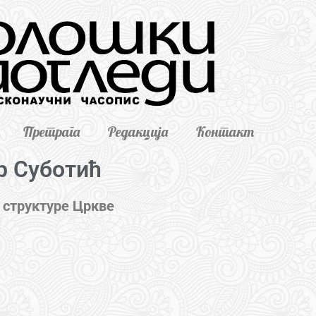
Претрага
Редакција
Контакт
р Суботић
е структуре Цркве