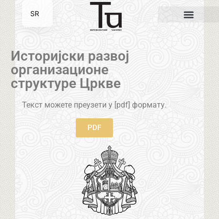
SR
EN
Историјски развој
организационе
структуре Цркве
Текст можете преузети у [pdf] формату.
PDF