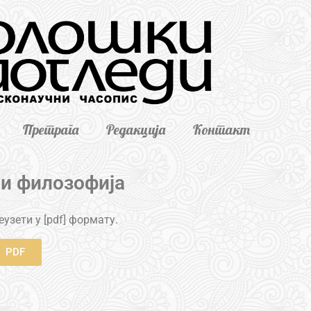
Претрага
Редакција
Контакт
 и филозофија
узети у [pdf] формату.
PDF