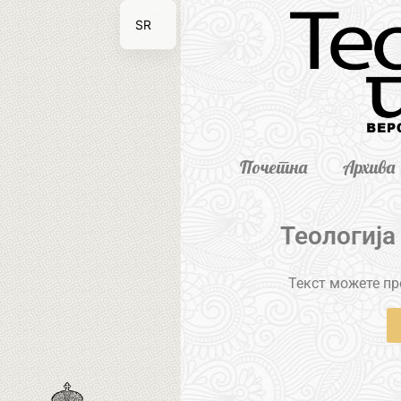
SR
EN
Почетна
Архива
Теологија
Текст можете пре