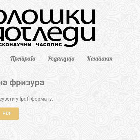
Претрага
Редакција
Контакт
а фризура
узети у [pdf] формату.
PDF