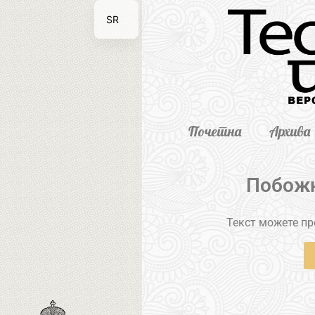
SR
EN
Почетна
Архива
Побожн
Текст можете пре