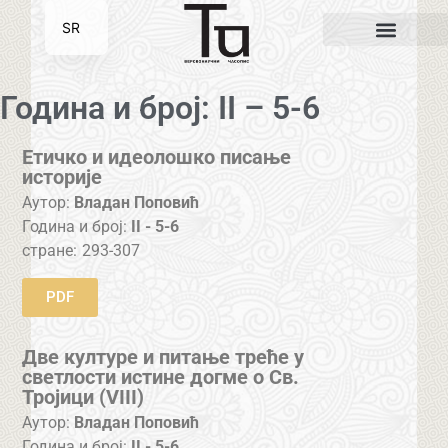
SR
EN
Година и број: II – 5-6
Етичко и идеолошко писање
историје
Аутор:
Владан Поповић
Година и број:
II - 5-6
стране:
293-307
PDF
Две културе и питање треће у
светлости истине догме о Св.
Тројици (VIII)
Аутор:
Владан Поповић
Година и број:
II - 5-6