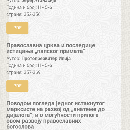
Аутор:
Јереј Атанасије
Година и број:
II - 5-6
стране:
352-356
PDF
Православна црква и последице
истицања „папског примата“
Аутор:
Протопрезвитер Илија
Година и број:
II - 5-6
стране:
357-369
PDF
Поводом погледа једног истакнутог
марксисте на развој од „анатеме до
дијалога“; и о могућности прилога
овом развоју православних
богослова