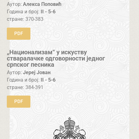
Аутор:
Алекса Поповић
Година и број:
II - 5-6
стране:
370-383
PDF
„Национализам“ у искуству
стваралачке одговорности једног
српског песника
Аутор:
Јереј Јован
Година и број:
II - 5-6
стране:
384-391
PDF