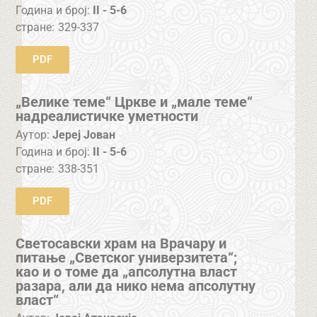
Година и број:
II - 5-6
стране:
329-337
PDF
„Велике теме“ Цркве и „мале теме“
надреалистичке уметности
Аутор:
Јереј Јован
Година и број:
II - 5-6
стране:
338-351
PDF
Светосавски храм на Врачару и
питање „Светског универзитета“;
као и о томе да „апсолутна власт
разара, али да нико нема апсолутну
власт“