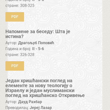
стране:
308-325
PDF
Напомене за беседу: Шта је
истина?
Аутор:
Драгољуб Поповић
Година и број:
II - 5-6
стране:
326-328
PDF
Један хришћански поглед на
елементе за нову теологију о
Израелу и један муслимански
поглед на хришћанско Откривење
Аутор:
Дауд Рахбар
Преводилац:
Јереј Лазар