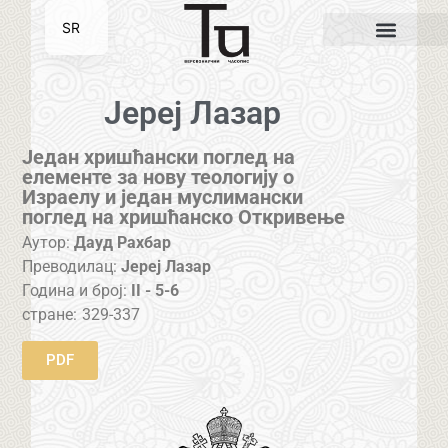
SR
EN
Јереј Лазар
Један хришћански поглед на
елементе за нову теологију о
Израелу и један муслимански
поглед на хришћанско Откривење
Аутор:
Дауд Рахбар
Преводилац:
Јереј Лазар
Година и број:
II - 5-6
стране:
329-337
PDF