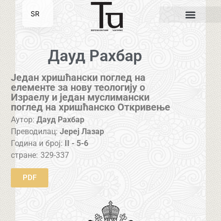
SR
EN
Дауд Рахбар
Један хришћански поглед на
елементе за нову теологију о
Израелу и један муслимански
поглед на хришћанско Откривење
Аутор:
Дауд Рахбар
Преводилац:
Јереј Лазар
Година и број:
II - 5-6
стране:
329-337
PDF