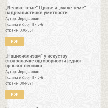
„Велике теме“ Цркве и „мале теме“
надреалистичке уметности
Аутор:
Јереј Јован
Година и број:
II - 5-6
стране:
338-351
PDF
„Национализам“ у искуству
стваралачке одговорности једног
српског песника
Аутор:
Јереј Јован
Година и број:
II - 5-6
стране:
384-391
PDF