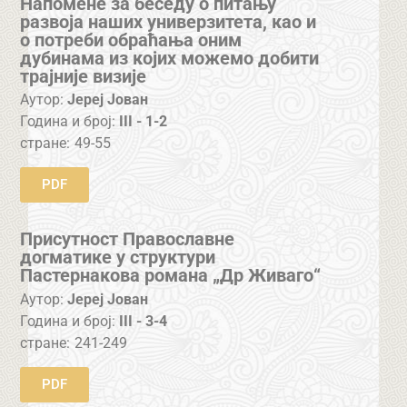
Напомене за беседу о питању
развоја наших универзитета, као и
о потреби обраћања оним
дубинама из којих можемо добити
трајније визије
Аутор:
Јереј Јован
Година и број:
III - 1-2
стране:
49-55
PDF
Присутност Православне
догматике у структури
Пастернакова романа „Др Живаго“
Аутор:
Јереј Јован
Година и број:
III - 3-4
стране:
241-249
PDF