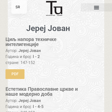
SR
EN
Јереј Јован
Циљ напора техничке
интелигенције
Аутор:
Јереј Јован
Година и број:
I - 2
стране:
147-152
PDF
Естетика Православне цркве и
наше модерно доба
Аутор:
Јереј Јован
Година и број:
I - 4-5