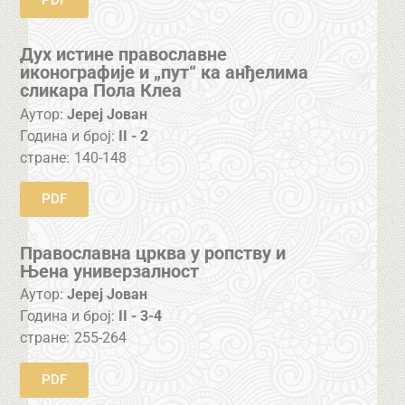
PDF
Дух истине православне
иконографије и „пут“ ка анђелима
сликара Пола Клеа
Аутор:
Јереј Јован
Година и број:
II - 2
стране:
140-148
PDF
Православна црква у ропству и
Њена универзалност
Аутор:
Јереј Јован
Година и број:
II - 3-4
стране:
255-264
PDF