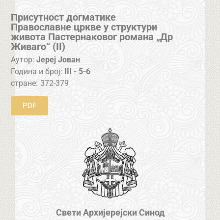
Присутност догматике
Православне цркве у структури
живота Пастернаковог романа „Др
Живаго“ (II)
Аутор:
Јереј Јован
Година и број:
III - 5-6
стране:
372-379
PDF
Свети Архијерејски Синод