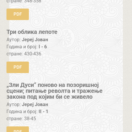
стране:
348-358
PDF
Три облика лепоте
Аутор:
Јереј Јован
Година и број:
I - 6
стране:
430-436
PDF
„Зли Дуси” поново на позоришној
сцени; питање револта и тражење
закона под којим би се живело
Аутор:
Јереј Јован
Година и број:
II - 1
стране:
38-45