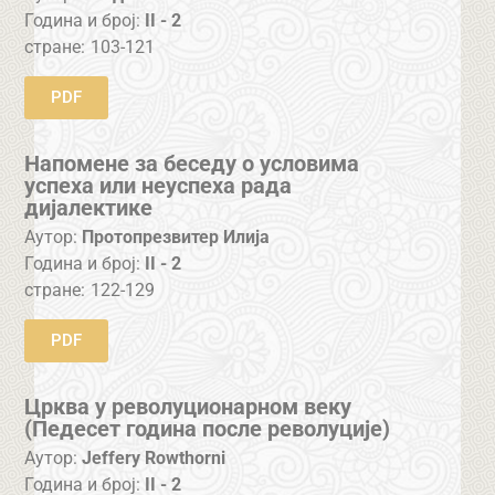
Година и број:
II - 2
стране:
103-121
PDF
Напомене за беседу о условима
успеха или неуспеха рада
дијалектике
Аутор:
Протопрезвитер Илија
Година и број:
II - 2
стране:
122-129
PDF
Црква у револуционарном веку
(Педесет година после револуције)
Аутор:
Jeffery Rowthorni
Година и број:
II - 2