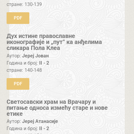
стране:
130-139
PDF
Дух истине православне
иконографије и „пут“ ка анђелима
сликара Пола Клеа
Аутор:
Јереј Јован
Година и број:
II - 2
стране:
140-148
PDF
Светосавски храм на Врачару и
питање односа измећу старе и нове
етике
Аутор:
Јереј Атанасије
Година и број:
II - 2