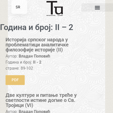
SR
EN
Година и број: II – 2
Историја српског народа у
проблематици аналитичке
филозофије историје (II)
Аутор:
Владан Поповић
Година и број:
II - 2
стране:
89-102
PDF
Две културе и питање треће у
светлости истине догме о Св.
Тројици (VI)
Аутор:
Владан Поповић