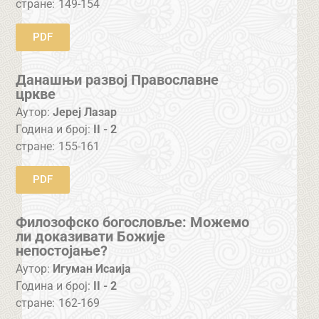
стране:
149-154
PDF
Данашњи развој Православне
цркве
Аутор:
Јереј Лазар
Година и број:
II - 2
стране:
155-161
PDF
Филозофско богословље: Можемо
ли доказивати Божије
непостојање?
Аутор:
Игуман Исаија
Година и број:
II - 2
стране:
162-169