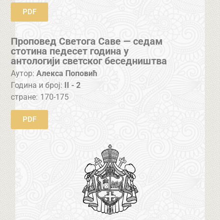
PDF
Проповед Светога Саве — седам
стотина педесет година у
антологији светског беседништва
Аутор:
Алекса Поповић
Година и број:
II - 2
стране:
170-175
PDF