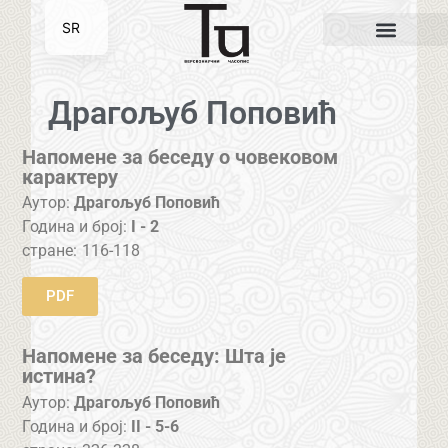
SR
EN
Драгољуб Поповић
Напомене за беседу о човековом
карактеру
Аутор:
Драгољуб Поповић
Година и број:
I - 2
стране:
116-118
PDF
Напомене за беседу: Шта је
истина?
Аутор:
Драгољуб Поповић
Година и број:
II - 5-6