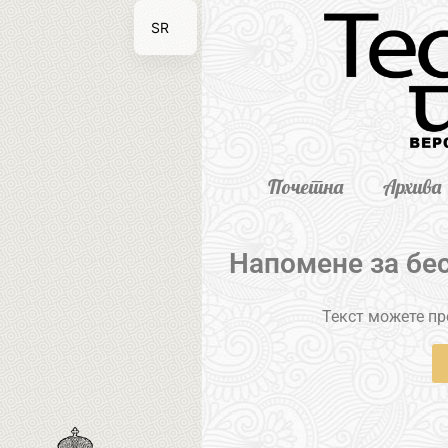
SR
EN
Почетна
Архива
Напомене за бес
Текст можете пре