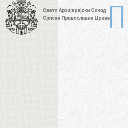
Свети Архијерејски Синод
Српске Православне Цркве