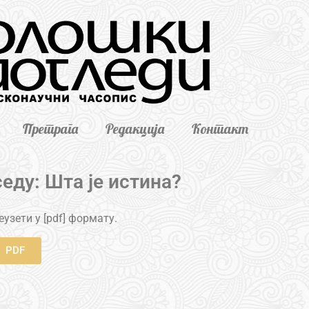
Претрага
Редакција
Контакт
еду: Шта је истина?
узети у [pdf] формату.
PDF