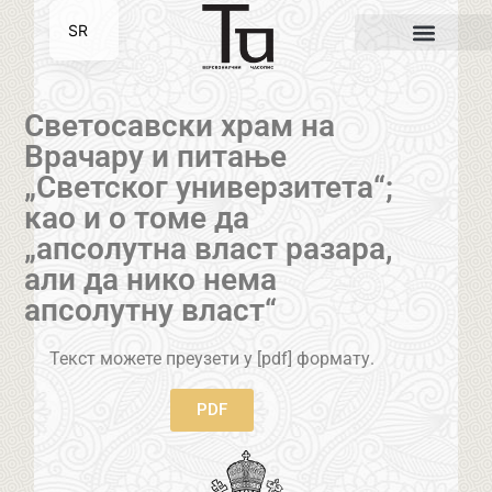
SR
EN
Светосавски храм на
Врачару и питање
„Светског универзитета“;
као и о томе да
„апсолутна власт разара,
али да нико нема
апсолутну власт“
Текст можете преузети у [pdf] формату.
PDF