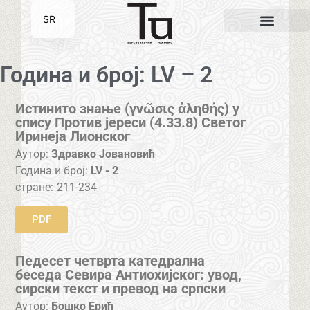
SR
EN
Година и број: LV – 2
Истинито знање (γνῶσις ἀληθής) у
спису Против јереси (4.33.8) Светог
Иринеја Лионског
Аутор:
Здравко Јовановић
Година и број:
LV - 2
стране:
211-234
PDF
Педесет четврта катедрална
беседа Севира Антиохијског: увод,
сирски текст и превод на српски
Аутор:
Бошко Ерић