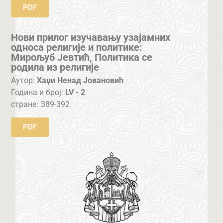
PDF
Нови прилог изучавању узајамних
односа религије и политике:
Мирољуб Јевтић, Политика се
родила из религије
Аутор:
Хаџи Ненад Јовановић
Година и број:
LV - 2
стране:
389-392
PDF