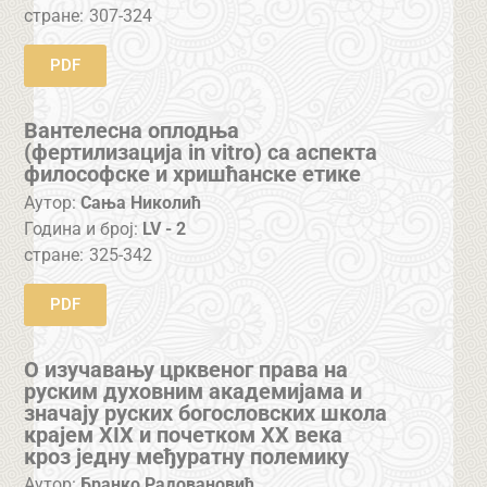
стране:
307-324
PDF
Вантелесна оплодња
(фертилизација in vitro) са аспекта
философске и хришћанске етике
Аутор:
Сања Николић
Година и број:
LV - 2
стране:
325-342
PDF
О изучавању црквеног права на
руским духовним академијама и
значају руских богословских школа
крајем XIX и почетком XX века
кроз једну међуратну полемику
Аутор:
Бранко Радовановић