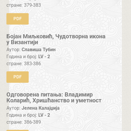
стране:
379-383
PDF
Бојан Миљковић, Чудотворна икона
у Византији
Аутор:
Славиша Тубин
Година и број:
LV - 2
стране:
383-386
PDF
Одговорена питања: Владимир
Коларић, Хришћанство и уметност
Аутор:
Јелена Калајџија
Година и број:
LV - 2
стране:
386-389