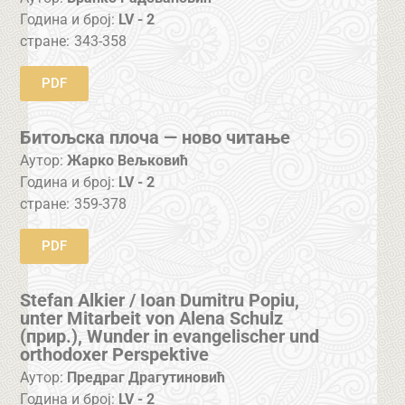
Година и број:
LV - 2
стране:
343-358
PDF
Битољска плоча — ново читање
Аутор:
Жарко Вељковић
Година и број:
LV - 2
стране:
359-378
PDF
Stefan Alkier / Ioan Dumitru Popiu,
unter Mitarbeit von Alena Schulz
(прир.), Wunder in evangelischer und
orthodoxer Perspektive
Аутор:
Предраг Драгутиновић
Година и број:
LV - 2