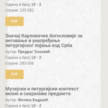
Година и број:
LV - 2
стране:
235-282
PDF
Значај Карловачке богословије за
неговање и унапређење
литургијског појања код Срба
Аутор:
Предраг Ђоковић
Година и број:
LV - 2
стране:
283-306
PDF
Музејски и литургијски контекст
иконе и сакралних предмета
Аутор:
Фотина Бадркић
Година и број:
LV - 2