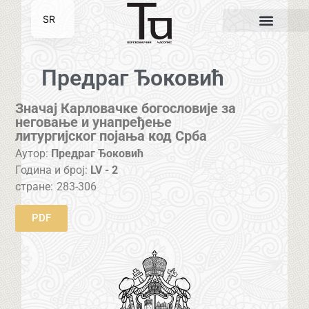
SR
EN
Предраг Ђоковић
Значај Карловачке богословије за
неговање и унапређење
литургијског појања код Срба
Аутор:
Предраг Ђоковић
Година и број:
LV - 2
стране:
283-306
PDF