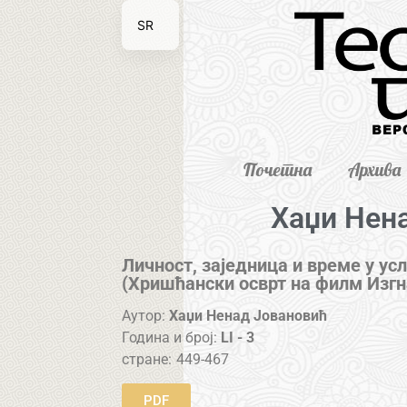
SR
EN
Почетна
Архива
Хаџи Нен
Личност, заједница и време у ус
(Хришћански осврт на филм Изгн
Аутор:
Хаџи Ненад Јовановић
Година и број:
LI - 3
стране:
449-467
PDF