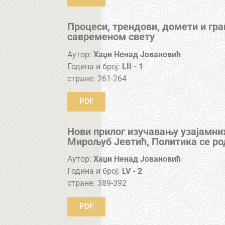
Процеси, трендови, домети и гра
савременом свету
Аутор:
Хаџи Ненад Јовановић
Година и број:
LII - 1
стране:
261-264
PDF
Нови прилог изучавању узајамних
Мирољуб Јевтић, Политика се ро
Аутор:
Хаџи Ненад Јовановић
Година и број:
LV - 2
стране:
389-392
PDF