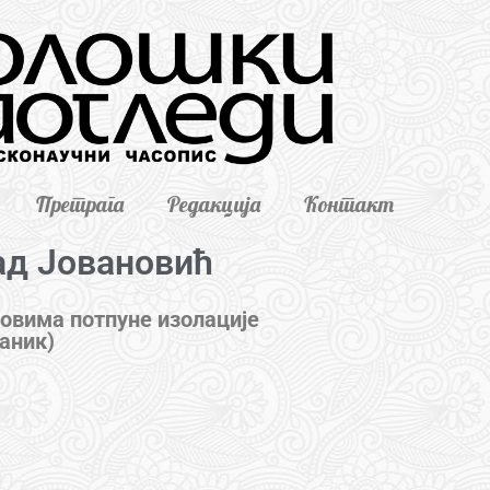
Претрага
Редакција
Контакт
ад Јовановић
ловима потпуне изолације
аник)