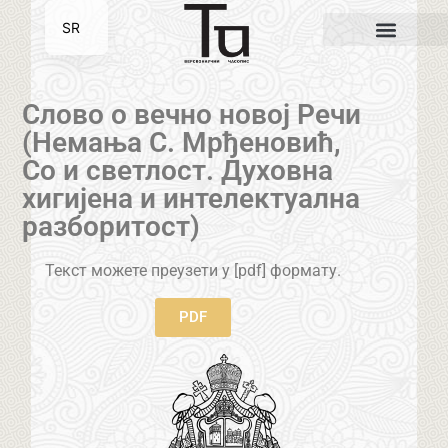
SR
EN
Слово о вечно новој Речи
(Немања С. Мрђеновић,
Со и светлост. Духовна
хигијена и интелектуална
разборитост)
Текст можете преузети у [pdf] формату.
PDF