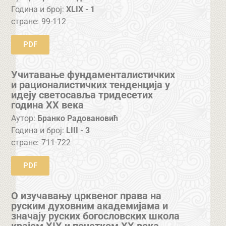
Година и број:
XLIX - 1
стране:
99-112
PDF
Учитавање фундаменталистичких
и рационалистичких тенденција у
идеју светосавља тридесетих
година XX века
Аутор:
Бранко Радовановић
Година и број:
LIII - 3
стране:
711-722
PDF
О изучавању црквеног права на
руским духовним академијама и
значају руских богословских школа