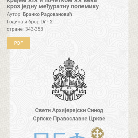
крајем XIX и почетком XX века
кроз једну међуратну полемику
Аутор:
Бранко Радовановић
Година и број:
LV - 2
стране:
343-358
PDF
Свети Архијерејски Синод
Српске Православне Цркве