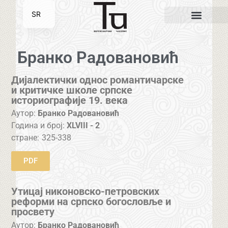
SR
EN
Бранко Радовановић
Дијалектички однос романтичарске
и критичке школе српске
историографије 19. века
Аутор:
Бранко Радовановић
Година и број:
XLVIII - 2
стране:
325-338
PDF
Утицај никоновско-петровских
реформи на српско богословље и
просвету
Аутор:
Бранко Радовановић