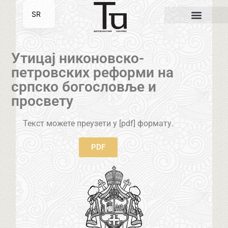
SR
EN
Утицај никоновско-
петровских реформи на
српско богословље и
просвету
Текст можете преузети у [pdf] формату.
PDF