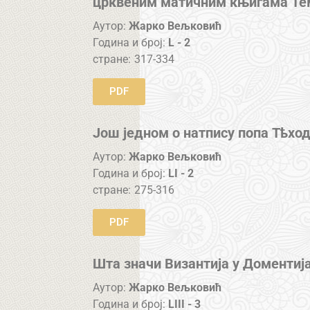
црквеним матичним књигама Тем
Аутор:
Жарко Вељковић
Година и број:
L - 2
стране:
317-334
PDF
Још једном о натпису попа Тѣхо
Аутор:
Жарко Вељковић
Година и број:
LI - 2
стране:
275-316
PDF
Шта значи Византија у Доментиј
Аутор:
Жарко Вељковић
Година и број:
LIII - 3