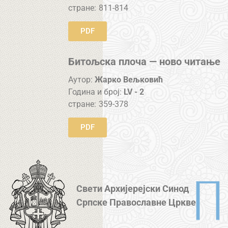
стране:
811-814
PDF
Битољска плоча — ново читање
Аутор:
Жарко Вељковић
Година и број:
LV - 2
стране:
359-378
PDF
Свети Архијерејски Синод
Српске Православне Цркве