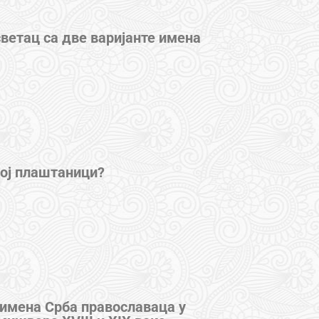
светац са две варијанте имена
ој плаштаници?
имена Срба православаца у