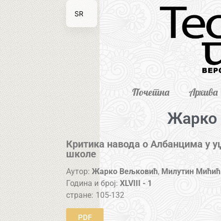
SR
EN
Почетна
Архива
Жарко
Критика навода о Албанцима у уџ
школе
Аутор:
Жарко Вељковић
,
Милутин Мићић
Година и број:
XLVIII - 1
стране:
105-132
PDF