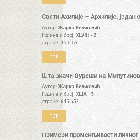
Свети Ахилије – Архилије, један 
Аутор:
Жарко Вељковић
Година и број:
XLVIII - 2
стране:
363-376
PDF
Шта значи Оуреши на Милутинов
Аутор:
Жарко Вељковић
Година и број:
XLIX - 3
стране:
645-652
PDF
Примери променљивости личног 