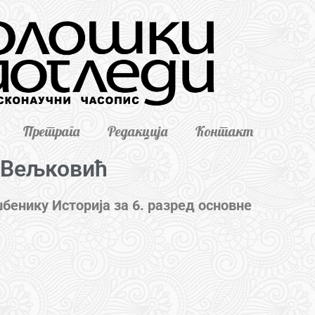
Претрага
Редакција
Контакт
 Вељковић
бенику Историја за 6. разред основне