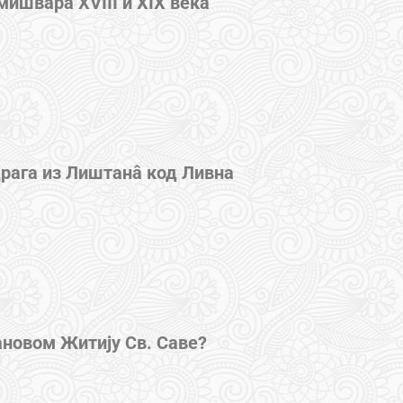
ишвара XVIII и XIX века
драга из Лиштанâ код Ливна
ановом Житију Св. Саве?